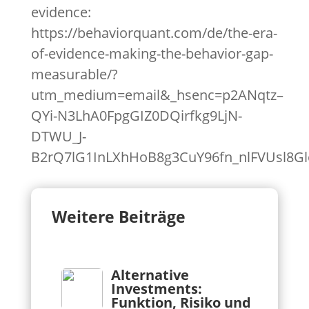
evidence:
https://behaviorquant.com/de/the-era-
of-evidence-making-the-behavior-gap-
measurable/?
utm_medium=email&_hsenc=p2ANqtz–
QYi-N3LhA0FpgGIZ0DQirfkg9LjN-
DTWU_J-
B2rQ7lG1InLXhHoB8g3CuY96fn_nlFVUsl8G
Weitere Beiträge
Alternative
Investments:
Funktion, Risiko und