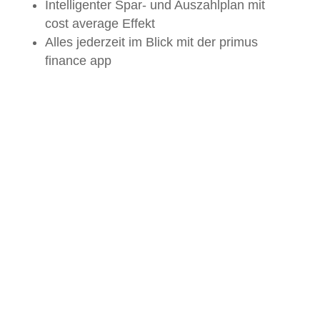
Intelligenter Spar- und Auszahlplan mit
cost average Effekt
Alles jederzeit im Blick mit der primus
finance app
Bei allen Fragen rund um die Eröffnung
Ihres digitalen Depots steht Ihnen Ihr
persönlicher Kundenservice
selbstverständlich jederzeit zur
Verfügung!